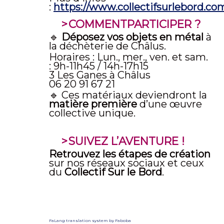
:
https://www.collectifsurlebord.co
COMMENTPARTICIPER ?
🔹
Déposez vos objets en métal
à
la déchèterie de Châlus.
Horaires : Lun., mer., ven. et sam.
: 9h-11h45 / 14h-17h15
3 Les Ganes à Châlus
06 20 91 67 21
🔹 Ces matériaux deviendront la
matière première
d’une œuvre
collective unique.
SUIVEZ L’AVENTURE !
Retrouvez les étapes de création
sur nos réseaux sociaux et ceux
du
Collectif Sur le Bord
.
FaLang translation system by Faboba